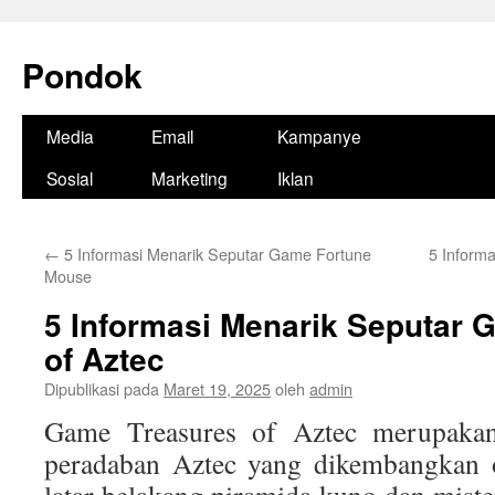
Pondok
Langsung
Media
Email
Kampanye
ke
Sosial
Marketing
Iklan
isi
←
5 Informasi Menarik Seputar Game Fortune
5 Inform
Mouse
5 Informasi Menarik Seputar 
of Aztec
Dipublikasi pada
Maret 19, 2025
oleh
admin
Game Treasures of Aztec merupakan
peradaban Aztec yang dikembangkan 