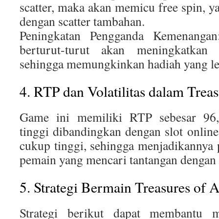
scatter, maka akan memicu free spin, y
dengan scatter tambahan.
Peningkatan Pengganda Kemenangan
berturut-turut akan meningkatkan 
sehingga memungkinkan hadiah yang leb
4. RTP dan Volatilitas dalam Treas
Game ini memiliki RTP sebesar 96,
tinggi dibandingkan dengan slot online 
cukup tinggi, sehingga menjadikannya p
pemain yang mencari tantangan dengan 
5. Strategi Bermain Treasures of
Strategi berikut dapat membantu m