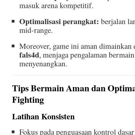
masuk arena kompetitif.
Optimalisasi perangkat:
berjalan la
mid-range.
Moreover, game ini aman dimainkan d
fals4d
, menjaga pengalaman bermain t
menyenangkan.
Tips Bermain Aman dan Optima
Fighting
Latihan Konsisten
Fokus pada penguasaan kontrol dasa