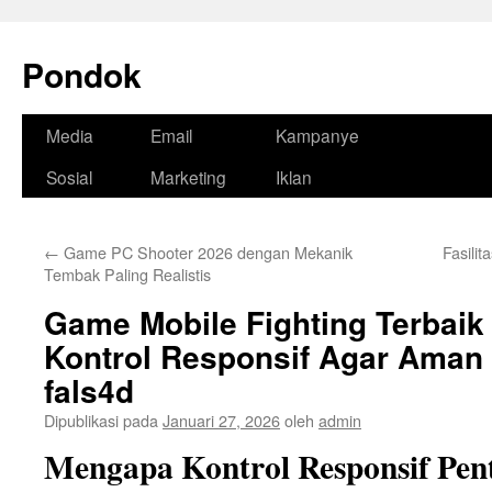
Pondok
Langsung
Media
Email
Kampanye
ke
Sosial
Marketing
Iklan
isi
←
Game PC Shooter 2026 dengan Mekanik
Fasili
Tembak Paling Realistis
Game Mobile Fighting Terbaik
Kontrol Responsif Agar Aman
fals4d
Dipublikasi pada
Januari 27, 2026
oleh
admin
Mengapa Kontrol Responsif Pe