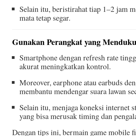
Selain itu, beristirahat tiap 1–2 jam
mata tetap segar.
Gunakan Perangkat yang Menduk
Smartphone dengan refresh rate tingg
akurat meningkatkan kontrol.
Moreover, earphone atau earbuds den
membantu mendengar suara lawan seca
Selain itu, menjaga koneksi internet 
yang bisa merusak timing dan penga
Dengan tips ini, bermain game mobile fi