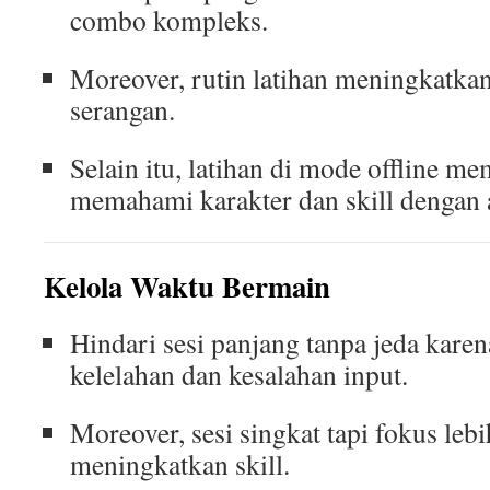
combo kompleks.
Moreover, rutin latihan meningkatkan
serangan.
Selain itu, latihan di mode offline 
memahami karakter dan skill dengan
Kelola Waktu Bermain
Hindari sesi panjang tanpa jeda kare
kelelahan dan kesalahan input.
Moreover, sesi singkat tapi fokus lebi
meningkatkan skill.