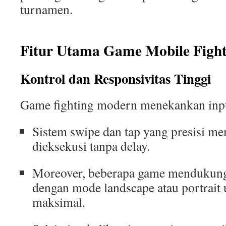
turnamen.
Fitur Utama Game Mobile Fight
Kontrol dan Responsivitas Tinggi
Game fighting modern menekankan input
Sistem swipe dan tap yang presisi 
dieksekusi tanpa delay.
Moreover, beberapa game mendukung 
dengan mode landscape atau portrait
maksimal.