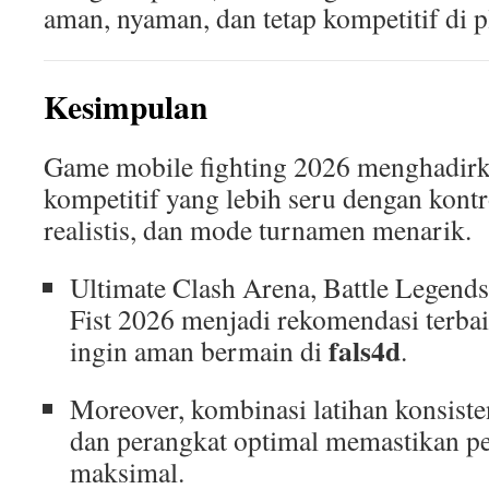
aman, nyaman, dan tetap kompetitif di 
Kesimpulan
Game mobile fighting 2026 menghadir
kompetitif yang lebih seru dengan kontro
realistis, dan mode turnamen menarik.
Ultimate Clash Arena, Battle Legend
Fist 2026 menjadi rekomendasi terba
fals4d
ingin aman bermain di
.
Moreover, kombinasi latihan konsist
dan perangkat optimal memastikan p
maksimal.