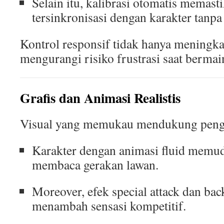
Selain itu, kalibrasi otomatis memas
tersinkronisasi dengan karakter tanpa 
Kontrol responsif tidak hanya meningkatk
mengurangi risiko frustrasi saat bermai
Grafis dan Animasi Realistis
Visual yang memukau mendukung peng
Karakter dengan animasi fluid mem
membaca gerakan lawan.
Moreover, efek special attack dan bac
menambah sensasi kompetitif.