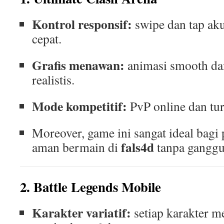
Kontrol responsif:
swipe dan tap ak
cepat.
Grafis menawan:
animasi smooth dan
realistis.
Mode kompetitif:
PvP online dan t
Moreover, game ini sangat ideal bagi
fals4d
aman bermain di
tanpa ganggu
2. Battle Legends Mobile
Karakter variatif:
setiap karakter me