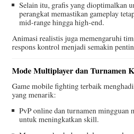
Selain itu, grafis yang dioptimalkan 
perangkat memastikan gameplay tetap
mid‑range hingga high‑end.
Animasi realistis juga memengaruhi tim
respons kontrol menjadi semakin pentin
Mode Multiplayer dan Turnamen K
Game mobile fighting terbaik menghadi
yang menarik:
PvP online dan turnamen mingguan
untuk meningkatkan skill.