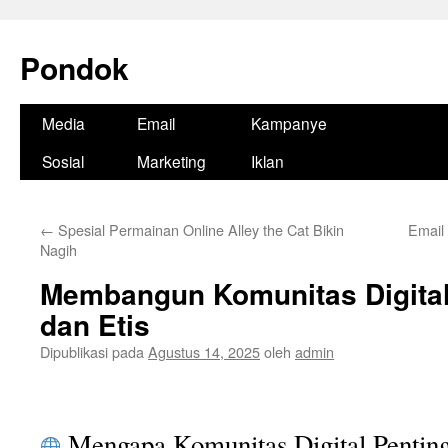
Pondok
Langsung
Media
Email
Kampanye
ke
Sosial
Marketing
Iklan
isi
←
Spesial Permainan Online Alley the Cat Bikin
Email 
Nagih
Membangun Komunitas Digital 
dan Etis
Dipublikasi pada
Agustus 14, 2025
oleh
admin
Mengapa Komunitas Digital Pentin