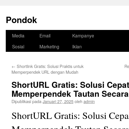
Pondok
Langsung
Media
Email
Kampanye
ke
Sosial
Marketing
Iklan
isi
←
Shortlink Gratis: Solusi Praktis untuk
Re
Memperpendek URL dengan Mudah
ShortURL Gratis: Solusi Cepa
Memperpendek Tautan Secara 
Dipublikasi pada
Januari 27, 2025
oleh
admin
ShortURL Gratis: Solusi Cepa