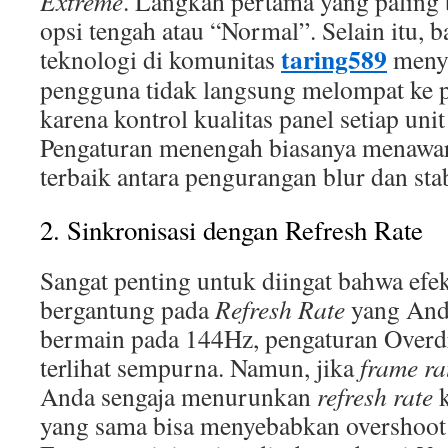
Extreme
. Langkah pertama yang paling 
opsi tengah atau “Normal”. Selain itu,
taring589
teknologi di komunitas
menya
pengguna tidak langsung melompat ke p
karena kontrol kualitas panel setiap uni
Pengaturan menengah biasanya menawa
terbaik antara pengurangan blur dan sta
2. Sinkronisasi dengan Refresh Rate
Sangat penting untuk diingat bahwa efek
bergantung pada
Refresh Rate
yang And
bermain pada 144Hz, pengaturan Overd
terlihat sempurna. Namun, jika
frame ra
Anda sengaja menurunkan
refresh rate
k
yang sama bisa menyebabkan overshoot