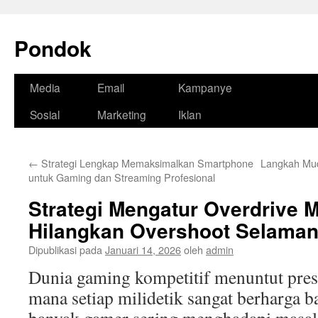
Pondok
Langsung
Media
Email
Kampanye
ke
Sosial
Marketing
Iklan
isi
←
Strategi Lengkap Memaksimalkan Smartphone
Langkah Mu
untuk Gaming dan Streaming Profesional
Strategi Mengatur Overdrive M
Hilangkan Overshoot Selama
Dipublikasi pada
Januari 14, 2026
oleh
admin
Dunia gaming kompetitif menuntut presis
mana setiap milidetik sangat berharga 