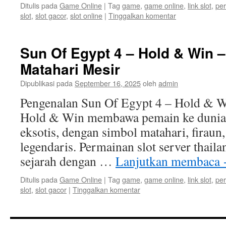
Ditulis pada
Game Online
|
Tag
game
,
game online
,
link slot
,
pe
slot
,
slot gacor
,
slot online
|
Tinggalkan komentar
Sun Of Egypt 4 – Hold & Win 
Matahari Mesir
Dipublikasi pada
September 16, 2025
oleh
admin
Pengenalan Sun Of Egypt 4 – Hold & W
Hold & Win membawa pemain ke dunia
eksotis, dengan simbol matahari, firaun,
legendaris. Permainan slot server thai
sejarah dengan …
Lanjutkan membaca
Ditulis pada
Game Online
|
Tag
game
,
game online
,
link slot
,
pe
slot
,
slot gacor
|
Tinggalkan komentar